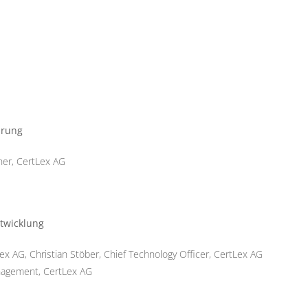
hrung
ner, CertLex AG
twicklung
Lex AG, Christian Stöber, Chief Technology Officer, CertLex AG
anagement, CertLex AG