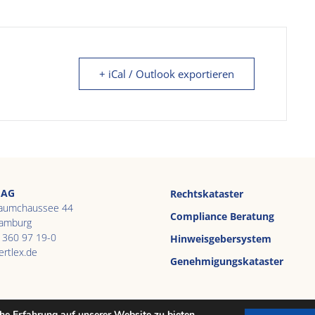
+ iCal / Outlook exportieren
 AG
Rechtskataster
aumchaussee 44
Compliance Beratung
amburg
 360 97 19-0
Hinweisgebersystem
ertlex.de
Genehmigungskataster
e Erfahrung auf unserer Website zu bieten.