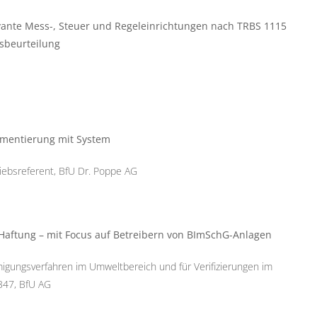
evante Mess-, Steuer und Regeleinrichtungen nach TRBS 1115
gsbeurteilung
lementierung mit System
riebsreferent, BfU Dr. Poppe AG
 Haftung – mit Focus auf Betreibern von BImSchG-Anlagen
igungsverfahren im Umweltbereich und für Verifizierungen im
347, BfU AG