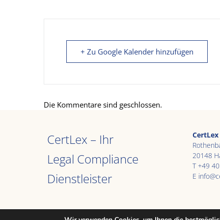
+ Zu Google Kalender hinzufügen
Die Kommentare sind geschlossen.
CertLex
CertLex – Ihr
Rothenb
Legal Compliance
20148 H
T +49 40
Dienstleister
E
info@c
Wir verwenden Cookies, um Ihnen die bestmöglich