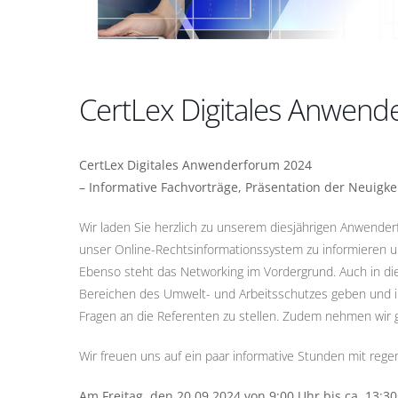
CertLex Digitales Anwen
CertLex Digitales Anwenderforum 2024
– Informative Fachvorträge, Präsentation der Neuigk
Wir laden Sie herzlich zu unserem diesjährigen Anwender
unser Online-Rechtsinformationssystem zu informieren u
Ebenso steht das Networking im Vordergrund. Auch in di
Bereichen des Umwelt- und Arbeitsschutzes geben und im 
Fragen an die Referenten zu stellen. Zudem nehmen wir g
Wir freuen uns auf ein paar informative Stunden mit reg
Am Freitag, den 20.09.2024 von 9:00 Uhr bis ca. 13:3