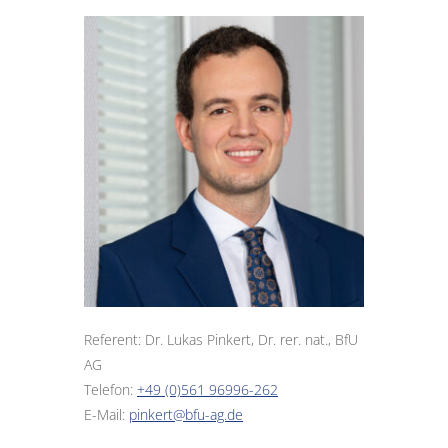
Referent: Dr. Lukas Pinkert, Dr. rer. nat., BfU
AG
Telefon:
+49 (0)561 96996-262
E-Mail:
pinkert@bfu-ag.de