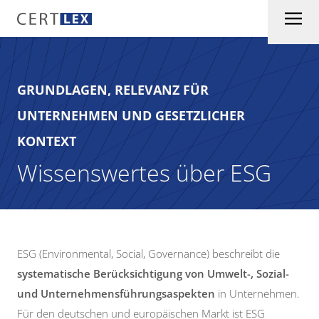
Skip to content
GRUNDLAGEN, RELEVANZ FÜR
UNTERNEHMEN UND GESETZLICHER
KONTEXT
Wissenswertes über ESG
ESG (Environmental, Social, Governance) beschreibt die
systematische Berücksichtigung von Umwelt-, Sozial-
und Unternehmensführungsaspekten
in Unternehmen.
Für den deutschen und europäischen Markt ist ESG